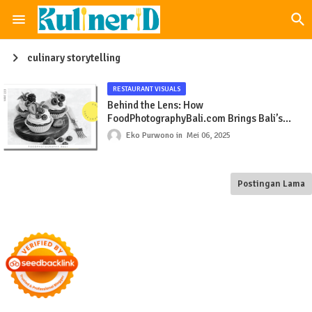
culinary storytelling
RESTAURANT VISUALS
Behind the Lens: How
FoodPhotographyBali.com Brings Bali’s
Dishes to Life
Eko Purwono
Mei 06, 2025
Postingan Lama