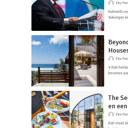
Eko Pu
KulinerID.c
dukungan ke
Beyond 
Houses
Eko Pu
A Bali holid
becomes par
The Se
en een
Eko Pu
Bali staat a