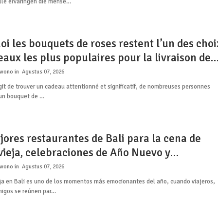
lle ervaringen die mense…
i les bouquets de roses restent l’un des choi
aux les plus populaires pour la livraison de
 à Bali, notamment à Canggu, Ubud et Jimbar
rwono
Agustus 07, 2026
agit de trouver un cadeau attentionné et significatif, de nombreuses personnes
 un bouquet de …
jores restaurantes de Bali para la cena de
ieja, celebraciones de Año Nuevo y
encias festivas en 2026
rwono
Agustus 07, 2026
ja en Bali es uno de los momentos más emocionantes del año, cuando viajeros,
migos se reúnen par…