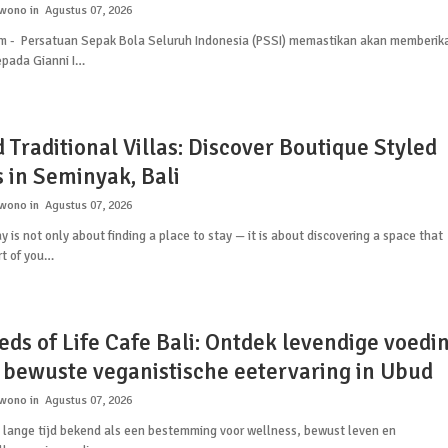
rwono
Agustus 07, 2026
om - Persatuan Sepak Bola Seluruh Indonesia (PSSI) memastikan akan memberik
pada Gianni I…
Traditional Villas: Discover Boutique Styled
 in Seminyak, Bali
rwono
Agustus 07, 2026
ay is not only about finding a place to stay — it is about discovering a space that
t of you…
eds of Life Cafe Bali: Ontdek levendige voedi
 bewuste veganistische eetervaring in Ubud
rwono
Agustus 07, 2026
l lange tijd bekend als een bestemming voor wellness, bewust leven en