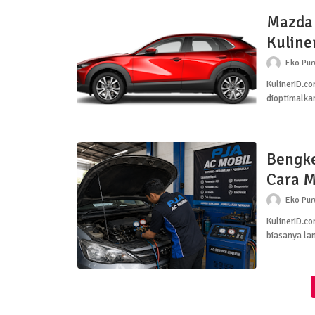
Mazda 
Kuline
Eko Pu
KulinerID.co
dioptimalka
Bengke
Cara M
Eko Pu
KulinerID.co
biasanya la