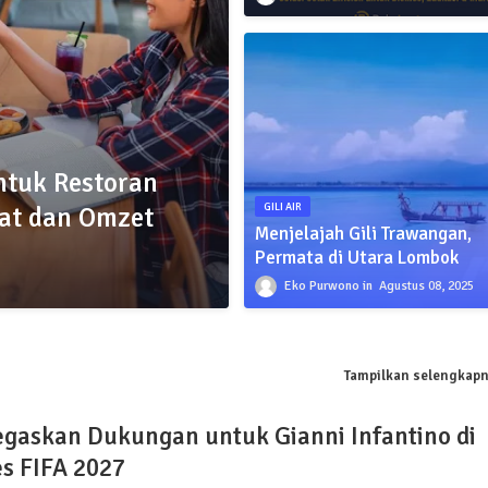
ntuk Restoran
pat dan Omzet
GILI AIR
Menjelajah Gili Trawangan,
Permata di Utara Lombok
Eko Purwono
Agustus 08, 2025
Tampilkan selengkap
egaskan Dukungan untuk Gianni Infantino di
s FIFA 2027