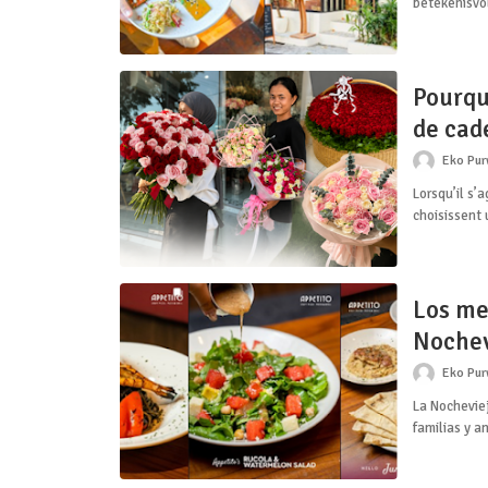
betekenisvo
Pourquo
de cade
fleurs
Eko Pu
Lorsqu’il s’
choisissent
Los me
Nochev
experi
Eko Pu
La Nochevie
familias y a