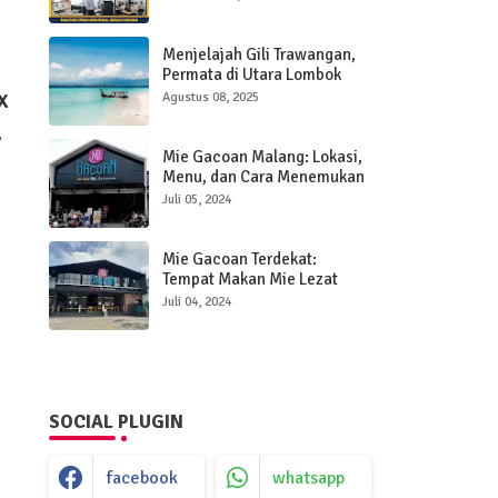
Individu
Menjelajah Gili Trawangan,
Permata di Utara Lombok
x
Agustus 08, 2025
Mie Gacoan Malang: Lokasi,
an
Menu, dan Cara Menemukan
yang Terdekat!
Juli 05, 2024
Mie Gacoan Terdekat:
Tempat Makan Mie Lezat
yang Bisa Anda Kunjungi
Juli 04, 2024
SOCIAL PLUGIN
facebook
whatsapp