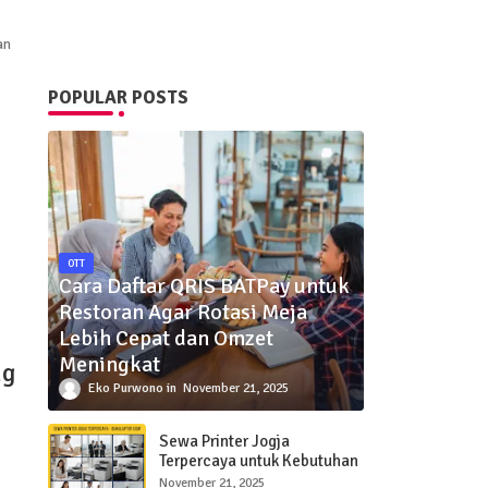
an
POPULAR POSTS
OTT
Cara Daftar QRIS BATPay untuk
Restoran Agar Rotasi Meja
Lebih Cepat dan Omzet
Meningkat
ng
Eko Purwono
November 21, 2025
Sewa Printer Jogja
Terpercaya untuk Kebutuhan
Bisnis, Pendidikan, dan
November 21, 2025