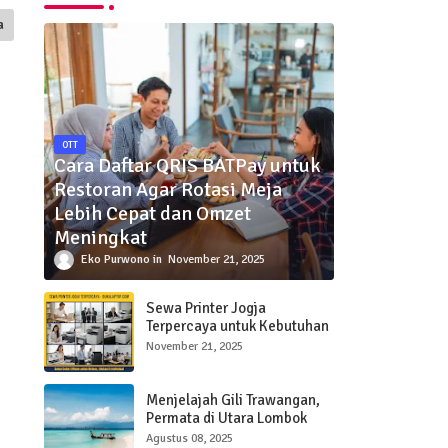
a
OTT
Cara Daftar QRIS BATPay untuk
Restoran Agar Rotasi Meja
Lebih Cepat dan Omzet
Meningkat
Eko Purwono
November 21, 2025
Sewa Printer Jogja
Terpercaya untuk Kebutuhan
Bisnis, Pendidikan, dan
November 21, 2025
Individu
Menjelajah Gili Trawangan,
Permata di Utara Lombok
Agustus 08, 2025