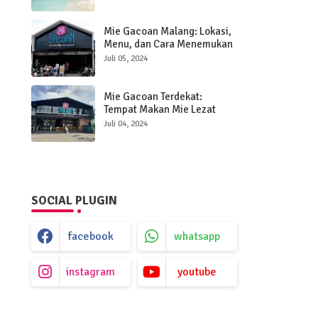
Mie Gacoan Malang: Lokasi,
Menu, dan Cara Menemukan
yang Terdekat!
Juli 05, 2024
Mie Gacoan Terdekat:
Tempat Makan Mie Lezat
yang Bisa Anda Kunjungi
Juli 04, 2024
SOCIAL PLUGIN
facebook
whatsapp
instagram
youtube