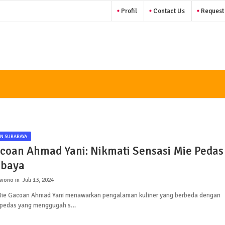
Profil
Contact Us
Request
N SURABAYA
coan Ahmad Yani: Nikmati Sensasi Mie Pedas
abaya
rwono
Juli 13, 2024
 Mie Gacoan Ahmad Yani menawarkan pengalaman kuliner yang berbeda dengan
 pedas yang menggugah s…