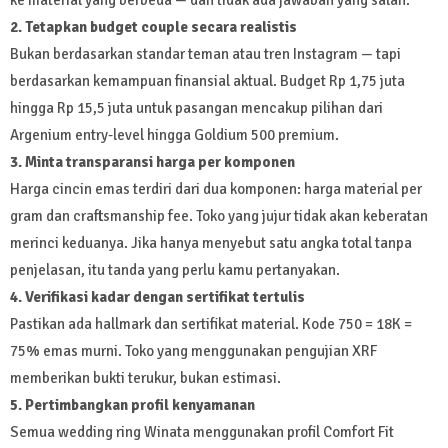
ke material yang berbeda — dan tidak ada jawaban yang salah.
2. Tetapkan budget couple secara realistis
Bukan berdasarkan standar teman atau tren Instagram — tapi
berdasarkan kemampuan finansial aktual. Budget Rp 1,75 juta
hingga Rp 15,5 juta untuk pasangan mencakup pilihan dari
Argenium entry-level hingga Goldium 500 premium.
3. Minta transparansi harga per komponen
Harga cincin emas terdiri dari dua komponen: harga material per
gram dan craftsmanship fee. Toko yang jujur tidak akan keberatan
merinci keduanya. Jika hanya menyebut satu angka total tanpa
penjelasan, itu tanda yang perlu kamu pertanyakan.
4. Verifikasi kadar dengan sertifikat tertulis
Pastikan ada hallmark dan sertifikat material. Kode 750 = 18K =
75% emas murni. Toko yang menggunakan pengujian XRF
memberikan bukti terukur, bukan estimasi.
5. Pertimbangkan profil kenyamanan
Semua wedding ring Winata menggunakan profil Comfort Fit