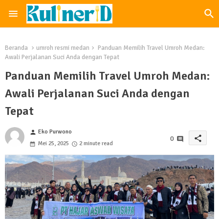
Beranda
umroh resmi medan
Panduan Memilih Travel Umroh Medan:
Awali Perjalanan Suci Anda dengan Tepat
Panduan Memilih Travel Umroh Medan:
Awali Perjalanan Suci Anda dengan
Tepat
Eko Purwono
person
share
0
Mei 25, 2025
2 minute read