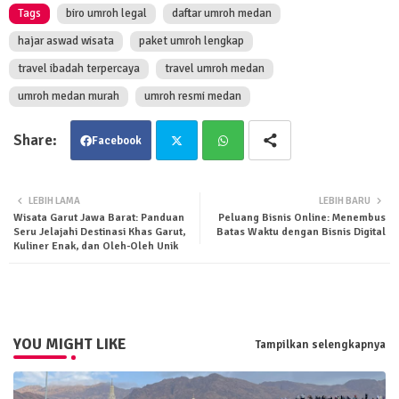
Tags
biro umroh legal
daftar umroh medan
hajar aswad wisata
paket umroh lengkap
travel ibadah terpercaya
travel umroh medan
umroh medan murah
umroh resmi medan
Facebook
Twit
Wha
LEBIH LAMA
LEBIH BARU
Wisata Garut Jawa Barat: Panduan
Peluang Bisnis Online: Menembus
ter
tsa
Seru Jelajahi Destinasi Khas Garut,
Batas Waktu dengan Bisnis Digital
Kuliner Enak, dan Oleh-Oleh Unik
pp
YOU MIGHT LIKE
Tampilkan selengkapnya