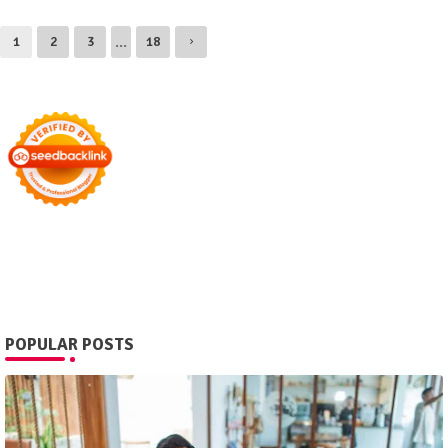
...
1
2
3
18
POPULAR POSTS