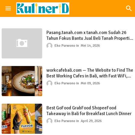
Pasang.tanah.com x tanah.com Sudah 26
Tahun Fokus Bantu Jual Beli Tanah Properti
Bali Jakarta Indonesia
Eko Purwono
Mei 14, 2026
workcafebali.com — The Website to Find The
Best Working Cafes in Bali, with Fast WiFi,
Power Outlets, & Quiet Seating Across
Eko Purwono
Mei 09, 2026
Seminyak Canggu Ubud Sanur Uluwatu &
Denpasar
Best GoFood GrabFood ShopeeFood
Takeaway in Bali for Breakfast Lunch Dinner
Eko Purwono
April 29, 2026